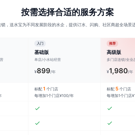
按需选择合适的服务方案
锁，送水宝为不同发展阶段的水企，提供订水、闪购、社区商超全场景适
入门
推荐
基础版
高级版
营
单店/小水站经营
多门店连锁/全业
899
1,980
¥
¥
/年
/年
1
5
标配
个门店
标配
个门店
年
每增加1个门店¥100/年
每增加1个门店¥1