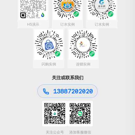
H5演示
订水实例
订水实例
闪购实例
连锁实例
关注或联系我们
13887202020
关注公众号
添加客服微信