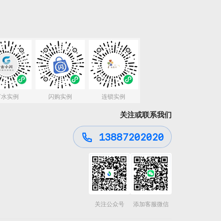
订水实例
闪购实例
连锁实例
关注或联系我们
13887202020
关注公众号
添加客服微信